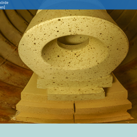
hörde
gen]