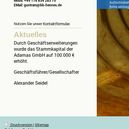
Mobil: +49 176 834 283 75
Aufsichtsbe
EMail: guntram@bb-hennes.de
[bitte eintra
Nutzen Sie unser
Kontaktformular
.
Aktuelles
Durch Geschäftserweiterungen
wurde das Stammkapital der
Adamas GmbH auf 100.000 €
erhöht.
Geschäftsführer/Gesellschafter
Alexander Seidel
Druckversion
|
Sitemap