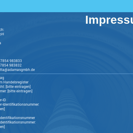
Impres
ch:
bH
a
 7854 983833
 7854 983832
itta@adamasgmbh.de
rag
m Handelsregister
ht: [bitte eintragen]
er: [bitte eintragen]
r-ID
r-Identifikationsnummer:
gen]
Identifikationsnummer
Identifikationsnummer:
gen]