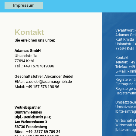
Impressum
Kontakt
Verantwortli
Adamas Gm
Kurt
Kmitta
Sie erreichen uns unter:
Uhlandstr.
1
77694
Kehl
Adamas GmbH
Uhlandstr. 1a
Kontakt:
77694 Kehl
Telefon:
+49
Tel .: +49 15757819096
Telefax:
+49
E-Mail:
k.km
Geschäftsführer: Alexander Seidel
Registereint
EMail: a.seidel@adamasgmbh.de
Eintragung i
Mobil: +49 157 578 190 96
Registergeric
Registernumm
Umsatzsteue
Umsatzsteue
Vertriebspartner
[bitte eintra
Guntram Hennes
Dipl.-Betriebswirt (FH)
Wirtschafts-
Am Walnussbaum 3
Wirtschafts-
58730 Fröndenberg
[bitte eintra
Büro: +49 2377 89 789 24